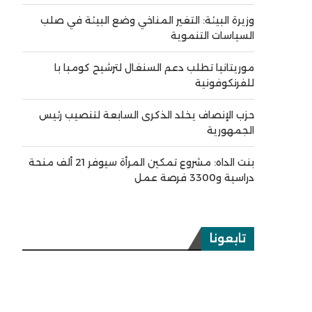
وزيرة البيئة: التغير المناخي وضع البيئة في صلب
السياسات التنموية
موريتانيا تطلب دعم السنغال لترشيح كومبا با
للفرنكوفونية
حزب الإنصاف يخلد الذكرى السابعة لتنصيب رئيس
الجمهورية
بنت الداه: مشروع تمكين المرأة سيوفر 21 ألف منحة
دراسية و3300 فرصة عمل
تابعونا