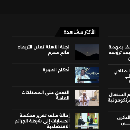
الأكثر مشاهدة
لفا بمهمة
لجنة الأهلة تعلن الأربعاء
بعد ترؤسه
فاتح محرم
أحكام العمرة
 المناخي
لب
التعدي على الممتلكات
م السنغال
العامة
فرنكوفونية
إحالة ملف تقرير محكمة
لذكرى
الحسابات إلى شرطة الجرائم
ئيس
الاقتصادية