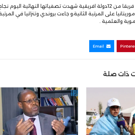
وشاركت في المرحلة الاولى من هذه المسابقة،أكثرمن 40 فريقا من 12دولة افريقية شهدت تصفياتها النهائية اليوم نجا
يتانيا على المرتبة الثانية،و جاءت بروندي وتنزانيا في المرتبة
موية والعلمية .
Email
Pintere
 ذات صلة