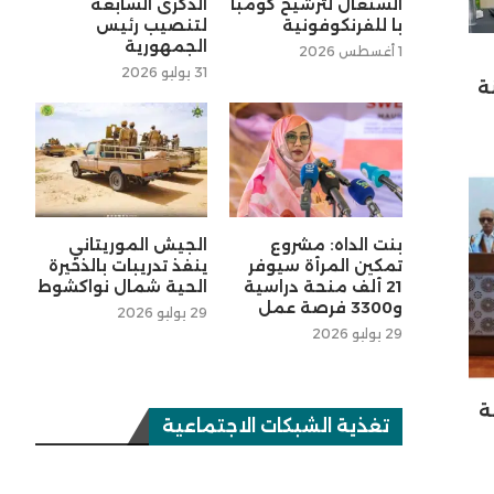
السنغال لترشيح كومبا
الذكرى السابعة
با للفرنكوفونية
لتنصيب رئيس
الجمهورية
1 أغسطس 2026
31 يوليو 2026
ة
بنت الداه: مشروع
الجيش الموريتاني
تمكين المرأة سيوفر
ينفذ تدريبات بالذخيرة
21 ألف منحة دراسية
الحية شمال نواكشوط
و3300 فرصة عمل
29 يوليو 2026
29 يوليو 2026
ة
تغذية الشبكات الاجتماعية