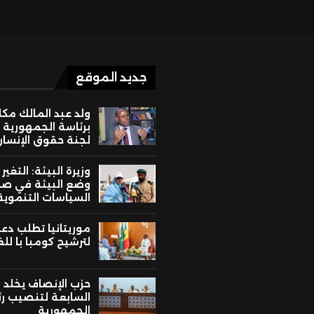
جديد الموقع
ولد عبد المالك مك
برئاسة الجمهورية 
لجنة حقوق الإنسان
وزيرة البيئة: التغير
وضع البيئة في ص
السياسات التنموية
موريتانيا تطلب دع
لترشيح كومبا با لل
حزب الإنصاف يخلد ا
السابعة لتنصيب ر
الجمهورية