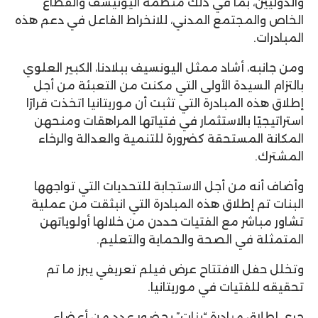
والدوليين، بما في ذلك منظمة اليونيسف والقطاع
الخاص والمجتمع المدني، للانخراط الفاعل في دعم هذه
المبادرات.
ومن جانبه، أشاد ممثل اليونسيف ببلادنا، الكبير العلوي
بالتزام السيدة الأولى التي مكنت من التعبئة من أجل
إطلاق هذه المبادرة التي تثبت أن موريتانيا اتخذت قرارًا
استراتيجيًا بالاستثمار في فتياتها المراهقات ومنحهن
المكانة المستحقة كضرورة للتنمية والعدالة والرخاء
المشترك.
وأضاف أنه من أجل الاستجابة للتحديات التي تواجهها
البنات تم إطلاق هذه المبادرة التي انبثقت من عملية
تشاور مباشر مع الفتيات حددن من خلالها أولوياتهن
المتمثلة في الصحة والحماية والتعليم.
وتخلل حفل الافتتاح عرض فيلم تعريفي يبرز ما تم
تحقيقه للفتيات في موريتانيا.
جرى إطلاق مبادرة “بنات” بحضور عدد من أعضاء