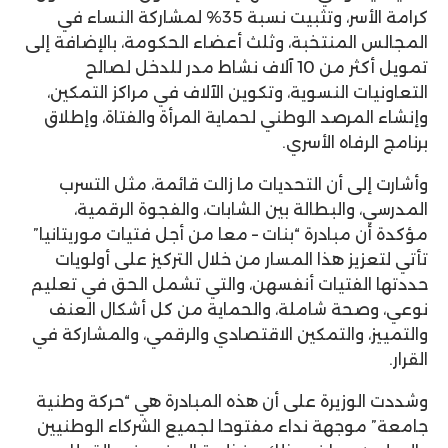
كرامة الأسر، وتثبيت نسبة 35% لمشاركة النساء في
المجالس المنتخبة، وثلث أعضاء الحكومة، بالإضافة إلى
تمويل أكثر من 10 آلاف نشاط مدر للدخل لصالح
التعاونيات النسوية، وتكوين الآلاف في مراكز التمكين،
وإنشاء المرصد الوطني لحماية المرأة والفتاة، وإطلاق
برنامج الرفاه الأسري.
وأشارت إلى أن التحديات ما زالت قائمة، مثل التسرب
المدرسي، والبطالة بين الشابات، والفجوة الرقمية،
مؤكدة أن مبادرة “بنات – معا من أجل فتيات موريتانيا”
تأتي لتعزيز هذا المسار من خلال التركيز على أولويات
حددتها الفتيات أنفسهن، والتي تشمل الحق في تعليم
نوعي، وصحة شاملة، والحماية من كل أشكال العنف
والتمييز، والتمكين الاقتصادي والرقمي، والمشاركة في
القرار.
وشددت الوزيرة على أن هذه المبادرة هي “حركة وطنية
جامعة” موجهة نداء مفتوحا لجميع الشركاء الوطنيين