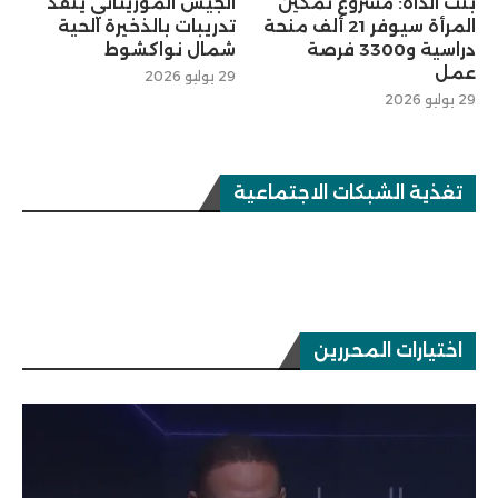
بنت الداه: مشروع تمكين
الجيش الموريتاني ينفذ
المرأة سيوفر 21 ألف منحة
تدريبات بالذخيرة الحية
دراسية و3300 فرصة
شمال نواكشوط
عمل
29 يوليو 2026
29 يوليو 2026
تغذية الشبكات الاجتماعية
اختيارات المحررين