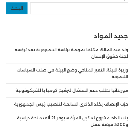
البحث
جديد المواد
ولد عبد المالك مكلفا بمهمة برئاسة الجمهورية بعد ترؤسه
لجنة حقوق الإنسان
وزيرة البيئة: التغير المناخي وضع البيئة في صلب السياسات
التنموية
موريتانيا تطلب دعم السنغال لترشيح كومبا با للفرنكوفونية
حزب الإنصاف يخلد الذكرى السابعة لتنصيب رئيس الجمهورية
بنت الداه: مشروع تمكين المرأة سيوفر 21 ألف منحة دراسية
و3300 فرصة عمل