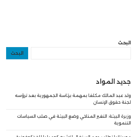
البحث
البحث
جديد المواد
ولد عبد المالك مكلفا بمهمة برئاسة الجمهورية بعد ترؤسه
لجنة حقوق الإنسان
وزيرة البيئة: التغير المناخي وضع البيئة في صلب السياسات
التنموية
موريتانيا تطلب دعم السنغال لترشيح كومبا با للفرنكوفونية