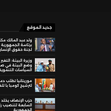
جديد الموقع
ولد عبد المالك مك
برئاسة الجمهورية 
لجنة حقوق الإنسان
وزيرة البيئة: التغير
وضع البيئة في ص
السياسات التنموية
موريتانيا تطلب دع
لترشيح كومبا با لل
حزب الإنصاف يخلد ا
السابعة لتنصيب ر
الجمهورية