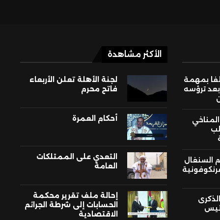
الأكثر مشاهدة
لفا بمهمة
لجنة الأهلة تعلن الأربعاء
بعد ترؤسه
فاتح محرم
أحكام العمرة
 المناخي
لب
التعدي على الممتلكات
م السنغال
العامة
فرنكوفونية
إحالة ملف تقرير محكمة
لذكرى
الحسابات إلى شرطة الجرائم
ئيس
الاقتصادية