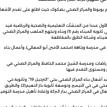
لم بوبوط والمركز الصحي بصكوك، حيث اطلع على تقدم الأشغا
لأول عددا من المنشآت التعليمية والصحية والرياضية قيد
الإنشاء، حيث عاين في مقاطعة الميناء الأشغال الجارية في ثانوية الميناء رقم (1) وبناء وتجهيز الملعب والمركز الصحي
 في مدرسة وجاهة (محمد الأمين أبو المعالي)، وأعمال بناء
لرياضات، ومدرسة الشيخ محمد الحافظ، والمركز الصحي في
وشملت جولة ولد اجاي ولاية نواكشوط الشمالية حيث تفقد أشغال بناء المركز الصحي بحي “الترحيل 19″، وثانوية حي
السعادة بمقاطعة توجنين، وأشغال بناء وتجهيز المركز الصحي في حي التيسير، وتوسعة ثانوية دار النعيم(2)، والطريق
غال في المركز الصحي بدار البركة وإعادة تأهيل مدرسة التوفي