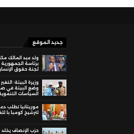
جديد الموقع
ولد عبد المالك مك
برئاسة الجمهورية 
لجنة حقوق الإنسان
وزيرة البيئة: التغير
وضع البيئة في ص
السياسات التنموية
موريتانيا تطلب دع
لترشيح كومبا با لل
حزب الإنصاف يخلد ا