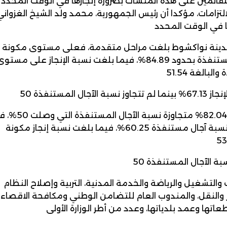
لقائمين على هذه المنشآت بضرورة إنجازها في الوقت المحدد
تزامات، مؤكدا أن رئيس الجمهورية، محمد ولد الشيخ الغزواني
مية مدينة نواكشوط بلغت مراحل متقدمة، فعلى مستوى مكونة
التعليم بلغت نسبة الإنجاز 85.13% مع أن نسبة الآجال المستنفذة بحدود 84.89%، فيما بلغت نسبة الإنجاز على مست
للمشاركة في مؤتمر
ولد الغزواني يصل إلى ال
السعودية: وزارة الإعلام ت
بكل فخر 1: بائعات الكسكس
الأطراف..الرئيس الموريتان
أما مكونة الكهرباء والإنارة العمومية فبلغت نسبة الإنجاز 82.04% متجاوزة نسبة
للمشاركة في قمة...
لموريتانيا وتحذف صورة نشر
الرحال في...
حين تقدر نسبة إنجاز مكونة الطرق الحضرية ب 59.1% مع نسبة آجال مستنفذة 60.25%، فيما بلغت نسبة إنجاز مكونة
12 نوفمبر 2024
11 نوفمبر 2024
12 نوفمبر 2024
12 نوفمبر 2024
اب والتشغيل والرياضة والخدمة المدنية، التربية وإصلاح النظام
يز والنقل، والمندوب العام للتضامن الوطني ومكافحة الاقصاء