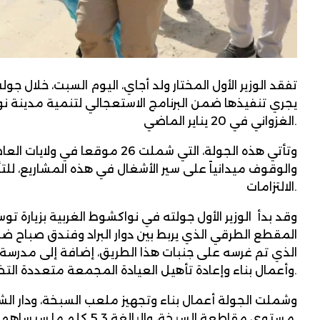
تفقد الوزير الأول المختار ولد أجاي، اليوم السبت، خلال ج
يجري تنفيذها ضمن البرنامج الاستعجالي لتنمية مدينة 
الغزواني في 20 يناير الماضي.
وتأتي هذه الجولة، التي شملت 26 
والوقوف ميدانياً على سير الأشغال في هذه المشاريع، للتأ
الالتزامات.
المقطع الطرقي الذي يربط بين دوار البراد وفندق صباح ض
وأعمال بناء وإعادة تأهيل العيادة المجمعة متعددة التخصصات، في مقاطعة تفرغ زينه.
مستوى مقاطعة السبخة، والبالغة 5,3 كلم ما سيساهم في تسهيل حركة السير داخل المقاطعة.