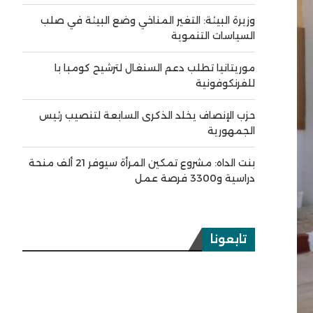
وزيرة البيئة: التغير المناخي وضع البيئة في صلب
السياسات التنموية
موريتانيا تطلب دعم السنغال لترشيح كومبا با
للفرنكوفونية
حزب الإنصاف يخلد الذكرى السابعة لتنصيب رئيس
الجمهورية
بنت الداه: مشروع تمكين المرأة سيوفر 21 ألف منحة
دراسية و3300 فرصة عمل
تابعونا