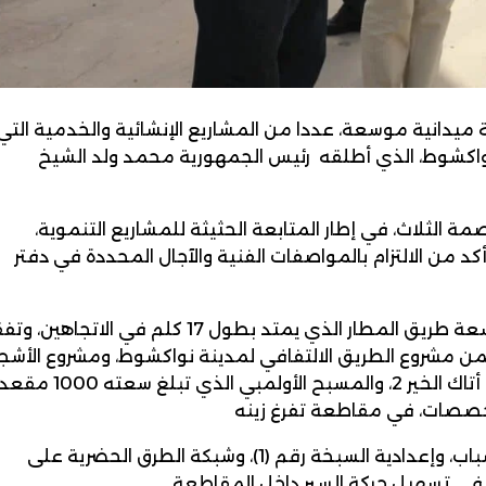
ولة ميدانية موسعة، عددا من المشاريع الإنشائية والخدمية التي
نواكشوط، الذي أطلقه رئيس الجمهورية محمد ولد الشيخ
موقعا في ولايات العاصمة الثلاث، في إطار المتابعة الحثيثة للمشاريع التنموية،
كد من الالتزام بالمواصفات الفنية والآجال المحددة في دفتر
وقد بدأ الوزير الأول جولته في نواكشوط الغربية بزيارة توسعة طريق المطار الذي يمتد بطول 17 كلم في الاتجا
من مشروع الطريق الالتفافي لمدينة نواكشوط، ومشروع الأشجا
الذي تم غرسه على جنبات هذا الطريق، إضافة إلى مدرسة أتاك الخير 2، والمسبح الأولمبي الذي تبلغ سعته 0
وشملت الجولة أعمال بناء وتجهيز ملعب السبخة، ودار الشباب، وإعدادية السبخة رقم (1)، وشبكة الطرق الحضرية على