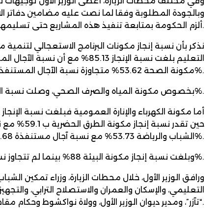
وفي مختلف محطات الزيارة، أعطى الوزير الأول توجيهات ل
وبالجودة المطلوبة وفقا لما نصت عليه مضامين دفاتر الال
ألزم الحكومة بمتابعة تنفيذ هذه المشاريع حتى تسليمها في الوقت المحدد.
نذكر بأن نسبة إنجاز مكونات البرنامج الاستعجالي لتن
مكونة الصحة 53.62% متجاوزة نسبة الآجال المستنفذة والبالغة 51.54%.
بخصوص مكونة المياه والصرف الصحي، وصلت نسبة الإنجاز 67.13% بينما لم تتجاوز نسبة الآجال المستنفذة 50%.
الشباب والرياضة 53.73% مع نسبة آجال مستنفذة 53.68%.
وبلغت نسبة إنجاز مكونة البيئة 88% بينما لم تتجاوز نسبة الآجال المستنفذة 50%.
ورافق الوزير الأول، خلال محطات الزيارة، وزراء تمكين الشب
التعليمي، والإسكان والعمران والاستصلاح الترابي، والتجه
“تآزر”، ومدير ديوان الوزير الأول، وولاة نواكشوط وحكام مقاطعاتها وعمد بلدياتها، وعدد من أطر الوزارة الأولى.