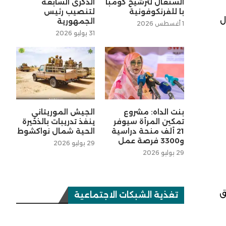
السنغال لترشيح كومبا
الذكرى السابعة
با للفرنكوفونية
لتنصيب رئيس
ل
الجمهورية
1 أغسطس 2026
31 يوليو 2026
بنت الداه: مشروع
الجيش الموريتاني
تمكين المرأة سيوفر
ينفذ تدريبات بالذخيرة
21 ألف منحة دراسية
الحية شمال نواكشوط
و3300 فرصة عمل
29 يوليو 2026
29 يوليو 2026
ق
تغذية الشبكات الاجتماعية