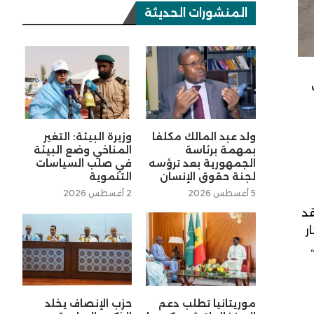
المنشورات الحديثة
ولد عبد المالك مكلفا
وزيرة البيئة: التغير
بمهمة برئاسة
المناخي وضع البيئة
الجمهورية بعد ترؤسه
في صلب السياسات
لجنة حقوق الإنسان
التنموية
5 أغسطس 2026
2 أغسطس 2026
هين، وتفقد
ر
100 مقعد،
موريتانيا تطلب دعم
حزب الإنصاف يخلد