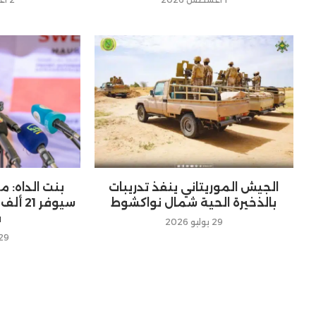
الجيش الموريتاني ينفذ تدريبات
بنت الداه: م
بالذخيرة الحية شمال نواكشوط
ف
29 يوليو 2026
29 يوليو 26