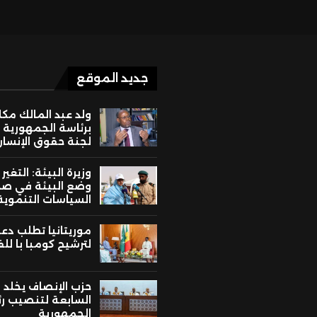
جديد الموقع
ولد عبد المالك مك
برئاسة الجمهورية 
لجنة حقوق الإنسان
وزيرة البيئة: التغير
وضع البيئة في ص
السياسات التنموية
موريتانيا تطلب دع
لترشيح كومبا با لل
حزب الإنصاف يخلد ا
السابعة لتنصيب ر
الجمهورية