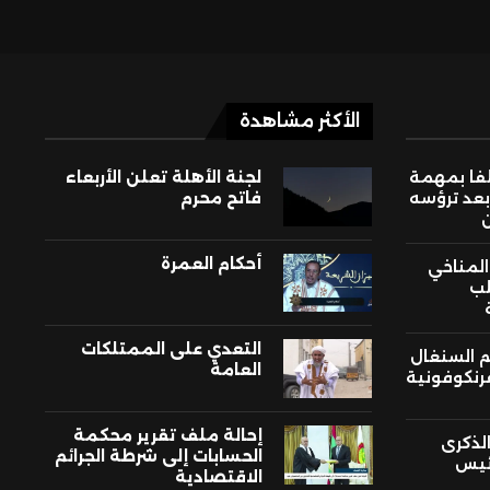
الأكثر مشاهدة
لفا بمهمة
لجنة الأهلة تعلن الأربعاء
بعد ترؤسه
فاتح محرم
أحكام العمرة
 المناخي
لب
التعدي على الممتلكات
م السنغال
العامة
فرنكوفونية
إحالة ملف تقرير محكمة
لذكرى
الحسابات إلى شرطة الجرائم
ئيس
الاقتصادية