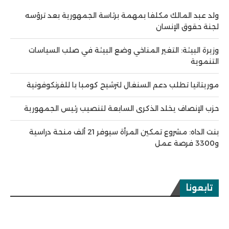
ولد عبد المالك مكلفا بمهمة برئاسة الجمهورية بعد ترؤسه
لجنة حقوق الإنسان
وزيرة البيئة: التغير المناخي وضع البيئة في صلب السياسات
التنموية
موريتانيا تطلب دعم السنغال لترشيح كومبا با للفرنكوفونية
حزب الإنصاف يخلد الذكرى السابعة لتنصيب رئيس الجمهورية
بنت الداه: مشروع تمكين المرأة سيوفر 21 ألف منحة دراسية
و3300 فرصة عمل
تابعونا