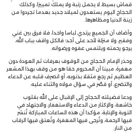
قماش بسيط، لا يحمل رتبة ولا يملك تمييزا، وكذلك
الحجاج اليوم يستعدون لميلاد جديد بعدما تجردوا من
زينة الدنيا ومظاهرها.
وأضاف أن الجميع يرتدي لباسا واحدا، فلا فرق بين غني
وفقير، ولا منزلة لأحد على أحد؛ فالكل واقف بباب الله،
يرجو رحمته ويلتمس عفوه ورضوانه.
وحذر الإمام الحجاج من الوقوف بعرفات ثم العودة دون
مغفرة، مبينا أن المحروم حقا هو من وقف بهذا المشعر
العظيم ثم رجع مثقلا بذنوبه، أو انصرف قلبه عن الدعاء
والتضرع، أو قصّر في سؤال مولاه والثناء عليه.
ودعا فضيلته الحجاج إلى الإقبال على الله بقلوب
خاشعة، والإكثار من الدعاء والاستغفار، والاجتهاد في
التوبة والإنابة، مؤكدا أن هذه الساعات المباركة تُنشر
فيها الرحمة، وتُرجى فيها المغفرة، وتُعتق فيها الرقاب
من النار.