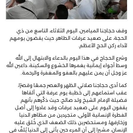
وقف حجاجنا الميامين، اليوم الثلاثاء، التاسع من ذي
الحجة، على صعيد عرفات الطاهر، حيث يقضون يومهم
لأداء ركن الحج الأعظم.
وشرع الحجاج في هذا اليوم بالدعاء والابتهال إلى الله
وسط أجواء إيمانية يغمرها الخشوع والسكينة، داعين الله
عز وجل أن يمن عليهم بالعفو والمغفرة والرحمة.
كما أدى حجاجنا صلاتي الظهر والعصر جمعًا وقصرًا،
عقب استماعهم إلى خطبة يوم عرفة التي ألقاها
فضيلة الإمام الشيخ ولد صالح، حيث ذكّرهم بأنهم
يقفون اليوم على صعيد عرفات وقد عادوا إلى أصل
الفطرة الإنسانية الأولى، متجردين من مظاهر الدنيا
وزخارفها، ومستحضرين ذلك الضعف الذي خُلق عليه
الإنسان، مشيرا إلى أن المرء حين يأتي إلى الدنيا يُلفّ في