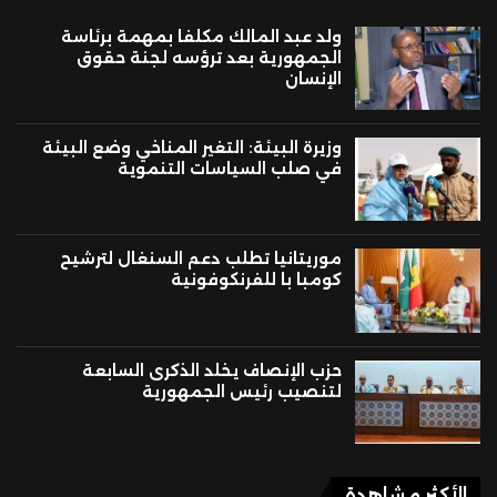
ولد عبد المالك مكلفا بمهمة برئاسة
الجمهورية بعد ترؤسه لجنة حقوق
الإنسان
وزيرة البيئة: التغير المناخي وضع البيئة
في صلب السياسات التنموية
موريتانيا تطلب دعم السنغال لترشيح
كومبا با للفرنكوفونية
حزب الإنصاف يخلد الذكرى السابعة
لتنصيب رئيس الجمهورية
الأكثر مشاهدة