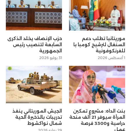
موريتانيا تطلب دعم
حزب الإنصاف يخلد الذكرى
السنغال لترشيح كومبا با
السابعة لتنصيب رئيس
للفرنكوفونية
الجمهورية
1 أغسطس 2026
31 يوليو 2026
بنت الداه: مشروع تمكين
الجيش الموريتاني ينفذ
المرأة سيوفر 21 ألف منحة
تدريبات بالذخيرة الحية
دراسية و3300 فرصة
شمال نواكشوط
عمل
29 يوليو 2026