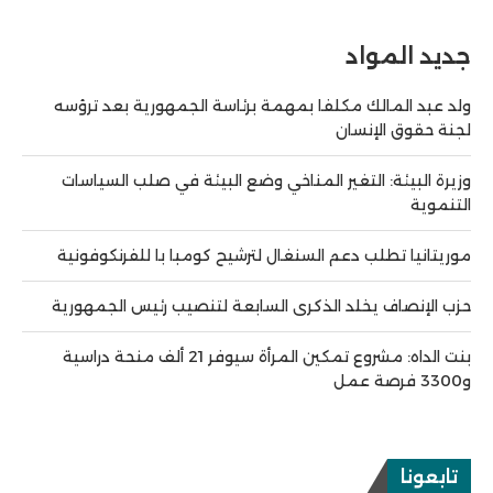
جديد المواد
ولد عبد المالك مكلفا بمهمة برئاسة الجمهورية بعد ترؤسه
لجنة حقوق الإنسان
وزيرة البيئة: التغير المناخي وضع البيئة في صلب السياسات
التنموية
موريتانيا تطلب دعم السنغال لترشيح كومبا با للفرنكوفونية
حزب الإنصاف يخلد الذكرى السابعة لتنصيب رئيس الجمهورية
بنت الداه: مشروع تمكين المرأة سيوفر 21 ألف منحة دراسية
و3300 فرصة عمل
تابعونا