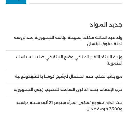
جديد المواد
ولد عبد المالك مكلفا بمهمة برئاسة الجمهورية بعد ترؤسه
لجنة حقوق الإنسان
وزيرة البيئة: التغير المناخي وضع البيئة في صلب السياسات
التنموية
موريتانيا تطلب دعم السنغال لترشيح كومبا با للفرنكوفونية
حزب الإنصاف يخلد الذكرى السابعة لتنصيب رئيس الجمهورية
بنت الداه: مشروع تمكين المرأة سيوفر 21 ألف منحة دراسية
و3300 فرصة عمل