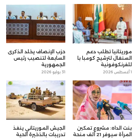
موريتانيا تطلب دعم
حزب الإنصاف يخلد الذكرى
السنغال لترشيح كومبا با
السابعة لتنصيب رئيس
للفرنكوفونية
الجمهورية
1 أغسطس 2026
31 يوليو 2026
بنت الداه: مشروع تمكين
الجيش الموريتاني ينفذ
المرأة سيوفر 21 ألف منحة
تدريبات بالذخيرة الحية