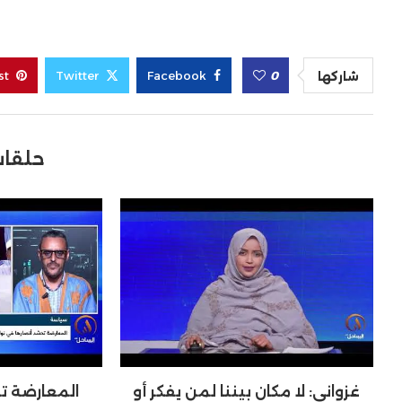
st
Twitter
Facebook
0
شاركها
حلقات
غزواني: لا مكان بيننا لمن يفكر أو
المعارضة ت