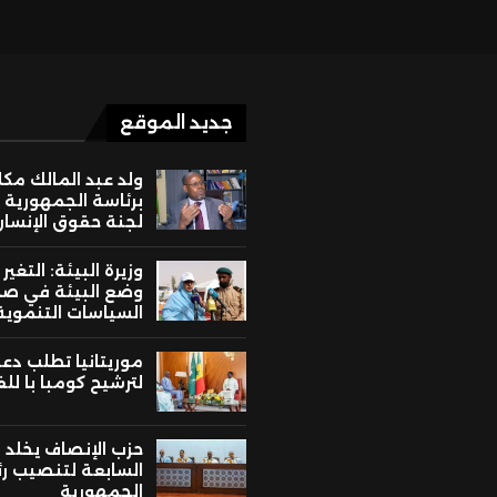
جديد الموقع
ولد عبد المالك مك
برئاسة الجمهورية 
لجنة حقوق الإنسان
وزيرة البيئة: التغير
وضع البيئة في ص
السياسات التنموية
موريتانيا تطلب دع
لترشيح كومبا با لل
حزب الإنصاف يخلد ا
السابعة لتنصيب ر
الجمهورية