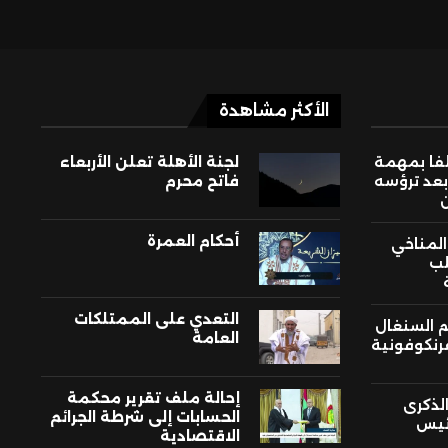
الأكثر مشاهدة
لفا بمهمة
لجنة الأهلة تعلن الأربعاء
بعد ترؤسه
فاتح محرم
أحكام العمرة
 المناخي
لب
التعدي على الممتلكات
م السنغال
العامة
فرنكوفونية
إحالة ملف تقرير محكمة
لذكرى
الحسابات إلى شرطة الجرائم
ئيس
الاقتصادية