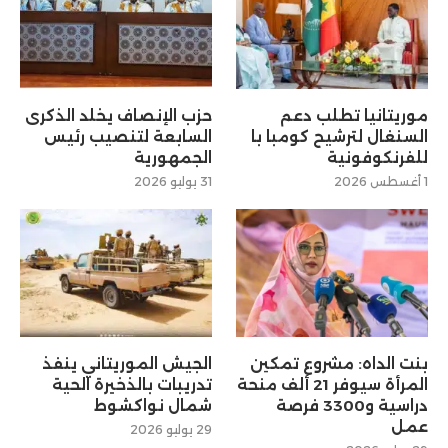
موريتانيا تطلب دعم
حزب الإنصاف يخلد الذكرى
السنغال لترشيح كومبا با
السابعة لتنصيب رئيس
للفرنكوفونية
الجمهورية
1 أغسطس 2026
31 يوليو 2026
بنت الداه: مشروع تمكين
الجيش الموريتاني ينفذ
المرأة سيوفر 21 ألف منحة
تدريبات بالذخيرة الحية
دراسية و3300 فرصة
شمال نواكشوط
عمل
29 يوليو 2026