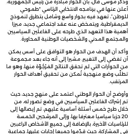
وذكّر موسى فال، بأن الحوار مبادرة من رئيس الجمهورية،
أعلن عنها في برنامجه الانتخابي الرئاسي “طموحي
للوطن”، تعهد فيه بحوار واسع وشامل يتطرق لنموذج
الديمقراطية، ويتمخض عنه عقد اجتماعي جديد، مبرزا
أهمية هذا التعهد الذي طرحه على الفاعلين السياسيين
والمجتمع المدني والشخصيات الوطنية المحاورة.
وأكد أن الهدف من الحوار هو التوافق على أسس يمكن
أن تفضي إلى التغيير، مشيرا إلى أنه جاء بعد مجموعة
من الحوارات التي لم تحقق النتائج المَرْجُوّة منها، وهو ما
تطلّب وضع منهجية تُمكن من تحقيق أهداف الحوار
المرتقب.
وأوضح أن الحوار الوطني اعتمد على منهج جديد، حيث
تم إشراك الفاعلين السياسيين في وضع تصور له، من
خلال طرح خمس أسئلة أساسية عليهم، تم إيصالها إلى
20 حزبا سياسيا معترفا بها، وإلى المرشحين الخمسة
للرئاسيات الأخيرة، بالإضافة إلى جميع الأشخاص الراغبين
في المشاركة، حيث قدّموا جميعا إجابات عليها، جماعية