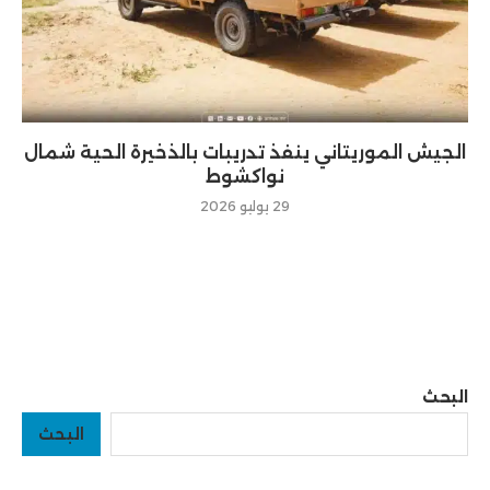
الجيش الموريتاني ينفذ تدريبات بالذخيرة الحية شمال
نواكشوط
29 يوليو 2026
البحث
البحث