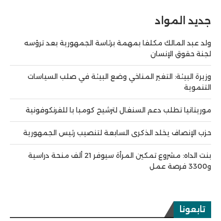
جديد المواد
ولد عبد المالك مكلفا بمهمة برئاسة الجمهورية بعد ترؤسه
لجنة حقوق الإنسان
وزيرة البيئة: التغير المناخي وضع البيئة في صلب السياسات
التنموية
موريتانيا تطلب دعم السنغال لترشيح كومبا با للفرنكوفونية
حزب الإنصاف يخلد الذكرى السابعة لتنصيب رئيس الجمهورية
بنت الداه: مشروع تمكين المرأة سيوفر 21 ألف منحة دراسية
و3300 فرصة عمل
تابعونا