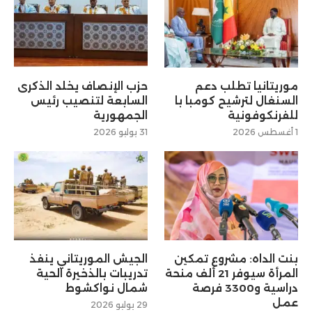
موريتانيا تطلب دعم
حزب الإنصاف يخلد الذكرى
السنغال لترشيح كومبا با
السابعة لتنصيب رئيس
للفرنكوفونية
الجمهورية
1 أغسطس 2026
31 يوليو 2026
بنت الداه: مشروع تمكين
الجيش الموريتاني ينفذ
المرأة سيوفر 21 ألف منحة
تدريبات بالذخيرة الحية
دراسية و3300 فرصة
شمال نواكشوط
عمل
29 يوليو 2026