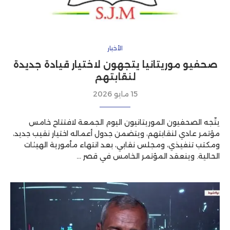
الأخبار
صحفيو موريتانيا يتجهون لاختيار قيادة جديدة
لنقابتهم
15 مايو 2026
يتّجه الصحفيون الموريتانيون اليوم الجمعة لافتتاح خامس
مؤتمر عادي لنقابتهم، ويتضمن جدول أعماله اختيار نقيب جديد،
ومكتب تنفيذي، ومجلس نقابي، بعد انتهاء مأمورية الهيئات
الحالية. وينعقد المؤتمر الخامس في قصر …