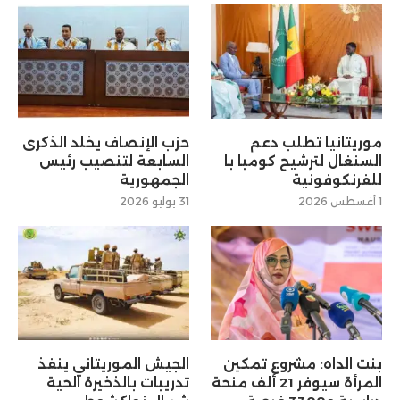
موريتانيا تطلب دعم
حزب الإنصاف يخلد الذكرى
السنغال لترشيح كومبا با
السابعة لتنصيب رئيس
للفرنكوفونية
الجمهورية
1 أغسطس 2026
31 يوليو 2026
بنت الداه: مشروع تمكين
الجيش الموريتاني ينفذ
المرأة سيوفر 21 ألف منحة
تدريبات بالذخيرة الحية