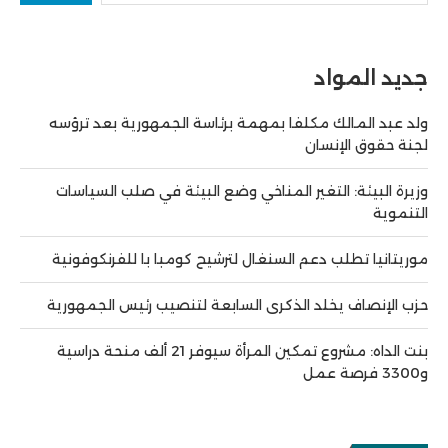
جديد المواد
ولد عبد المالك مكلفا بمهمة برئاسة الجمهورية بعد ترؤسه
لجنة حقوق الإنسان
وزيرة البيئة: التغير المناخي وضع البيئة في صلب السياسات
التنموية
موريتانيا تطلب دعم السنغال لترشيح كومبا با للفرنكوفونية
حزب الإنصاف يخلد الذكرى السابعة لتنصيب رئيس الجمهورية
بنت الداه: مشروع تمكين المرأة سيوفر 21 ألف منحة دراسية
و3300 فرصة عمل